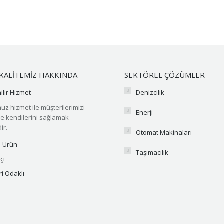
KALİTEMİZ HAKKINDA
SEKTÖREL ÇÖZÜMLER
lir Hizmet
Denizcilik
 hizmet ile müşterilerimizi
Enerji
e kendilerini sağlamak
ir.
Otomat Makinaları
li Ürün
Taşımacılık
çi
i Odaklı