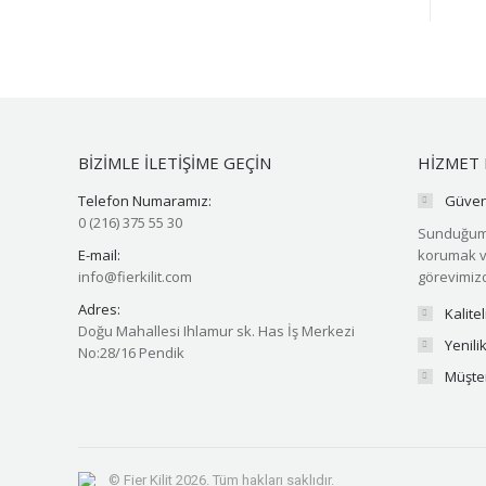
BİZİMLE İLETİŞİME GEÇİN
HİZMET 
Telefon Numaramız:
Güveni
0 (216) 375 55 30
Sunduğumuz
E-mail:
korumak v
info@fierkilit.com
görevimizd
Adres:
Kalite
Doğu Mahallesi Ihlamur sk. Has İş Merkezi
Yenilik
No:28/16 Pendik
Müşter
© Fier Kilit 2026. Tüm hakları saklıdır.